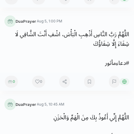
DuaPrayer
·
Aug 5, 1:00 PM
اللَّهُمَّ
رَبَّ
النَّاسِ
أَذْهِبِ
الْبَأْسَ،
اشْفِ
أَنْتَ
الشَّافِي
لَا
شِفَاءَ
إِلَّا
شِفَاؤُكَ
#
دعاءمأثور
0
0
DuaPrayer
·
Aug 5, 10:45 AM
اللَّهُمَّ
إِنِّي
أَعُوذُ
بِكَ
مِنَ
الْهَمِّ
وَالْحَزَنِ