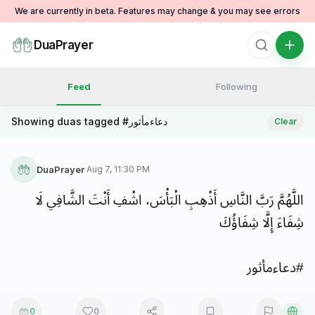
We are currently in beta. Features may change & you may see errors
DuaPrayer
Feed
Following
دعاءمأثور
Showing duas tagged #
Clear
DuaPrayer
·
Aug 7, 11:30 PM
اللَّهُمَّ
رَبَّ
النَّاسِ
أَذْهِبِ
الْبَأْسَ،
اشْفِ
أَنْتَ
الشَّافِي
لَا
شِفَاءَ
إِلَّا
شِفَاؤُكَ
#
دعاءمأثور
0
0