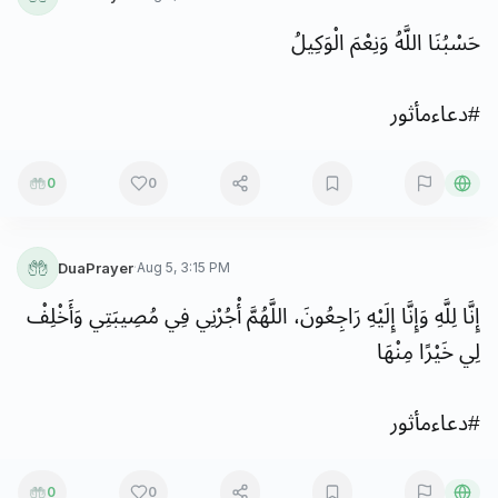
حَسْبُنَا
اللَّهُ
وَنِعْمَ
الْوَكِيلُ
#
دعاءمأثور
0
0
DuaPrayer
·
Aug 5, 3:15 PM
إِنَّا
لِلَّهِ
وَإِنَّا
إِلَيْهِ
رَاجِعُونَ،
اللَّهُمَّ
أْجُرْنِي
فِي
مُصِيبَتِي
وَأَخْلِفْ
لِي
خَيْرًا
مِنْهَا
#
دعاءمأثور
0
0