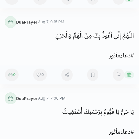
DuaPrayer
·
Aug 7, 9:15 PM
اللَّهُمَّ
إِنِّي
أَعُوذُ
بِكَ
مِنَ
الْهَمِّ
وَالْحَزَنِ
#
دعاءمأثور
0
0
DuaPrayer
·
Aug 7, 7:00 PM
يَا
حَيُّ
يَا
قَيُّومُ
بِرَحْمَتِكَ
أَسْتَغِيثُ
#
دعاءمأثور