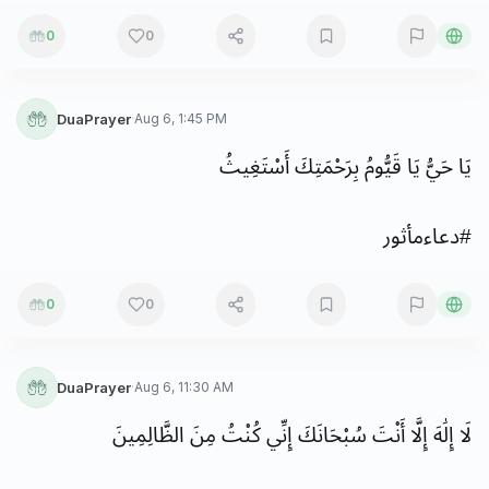
0
0
DuaPrayer
·
Aug 6, 1:45 PM
يَا
حَيُّ
يَا
قَيُّومُ
بِرَحْمَتِكَ
أَسْتَغِيثُ
#
دعاءمأثور
0
0
DuaPrayer
·
Aug 6, 11:30 AM
لَا
إِلَٰهَ
إِلَّا
أَنْتَ
سُبْحَانَكَ
إِنِّي
كُنْتُ
مِنَ
الظَّالِمِينَ