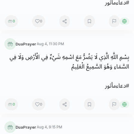
#
دعاءمأثور
0
0
DuaPrayer
·
Aug 4, 11:30 PM
بِسْمِ
اللَّهِ
الَّذِي
لَا
يَضُرُّ
مَعَ
اسْمِهِ
شَيْءٌ
فِي
الْأَرْضِ
وَلَا
فِي
السَّمَاءِ
وَهُوَ
السَّمِيعُ
الْعَلِيمُ
#
دعاءمأثور
0
0
DuaPrayer
·
Aug 4, 9:15 PM