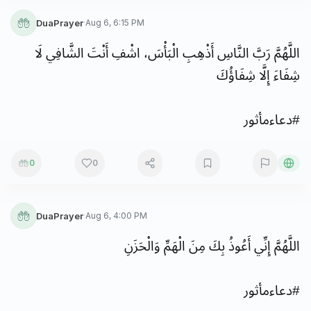
DuaPrayer
·
Aug 6, 6:15 PM
اللَّهُمَّ
رَبَّ
النَّاسِ
أَذْهِبِ
الْبَأْسَ،
اشْفِ
أَنْتَ
الشَّافِي
لَا
شِفَاءَ
إِلَّا
شِفَاؤُكَ
#
دعاءمأثور
0
0
DuaPrayer
·
Aug 6, 4:00 PM
اللَّهُمَّ
إِنِّي
أَعُوذُ
بِكَ
مِنَ
الْهَمِّ
وَالْحَزَنِ
#
دعاءمأثور