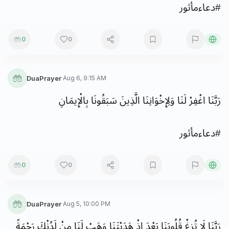
#
دعاءمأثور
0
0
DuaPrayer
·
Aug 6, 9:15 AM
رَبَّنَا
اغْفِرْ
لَنَا
وَلِإِخْوَانِنَا
الَّذِينَ
سَبَقُونَا
بِالْإِيمَانِ
#
دعاءمأثور
0
0
DuaPrayer
·
Aug 5, 10:00 PM
رَبَّنَا
لَا
تُزِغْ
قُلُوبَنَا
بَعْدَ
إِذْ
هَدَيْتَنَا
وَهَبْ
لَنَا
مِنْ
لَدُنْكَ
رَحْمَةً