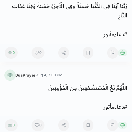
رَبَّنَا
آتِنَا
فِي
الدُّنْيَا
حَسَنَةً
وَفِي
الْآخِرَةِ
حَسَنَةً
وَقِنَا
عَذَابَ
النَّارِ
#
دعاءمأثور
0
0
DuaPrayer
·
Aug 4, 7:00 PM
اللَّهُمَّ
نَجِّ
الْمُسْتَضْعَفِينَ
مِنَ
الْمُؤْمِنِينَ
#
دعاءمأثور
0
0