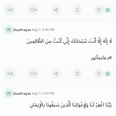
0
0
DuaPrayer
·
Aug 7, 4:45 PM
لَا
إِلَٰهَ
إِلَّا
أَنْتَ
سُبْحَانَكَ
إِنِّي
كُنْتُ
مِنَ
الظَّالِمِينَ
#
دعاءمأثور
0
0
DuaPrayer
·
Aug 7, 2:30 PM
رَبَّنَا
اغْفِرْ
لَنَا
وَلِإِخْوَانِنَا
الَّذِينَ
سَبَقُونَا
بِالْإِيمَانِ