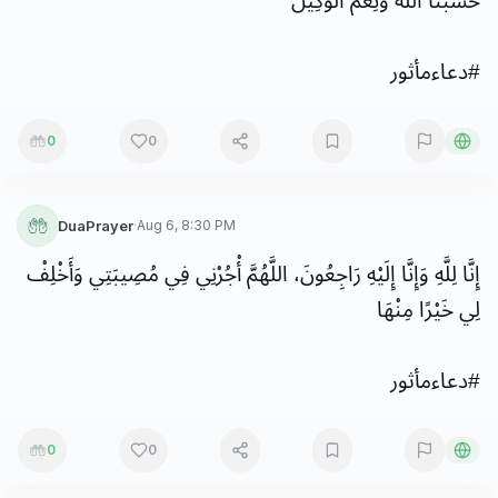
حَسْبُنَا
اللَّهُ
وَنِعْمَ
الْوَكِيلُ
#
دعاءمأثور
0
0
DuaPrayer
·
Aug 6, 8:30 PM
إِنَّا
لِلَّهِ
وَإِنَّا
إِلَيْهِ
رَاجِعُونَ،
اللَّهُمَّ
أْجُرْنِي
فِي
مُصِيبَتِي
وَأَخْلِفْ
لِي
خَيْرًا
مِنْهَا
#
دعاءمأثور
0
0